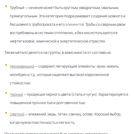
Трубный — сечение может быть круглым, квадратным, овальным,
прямоугольным. Эта категория подразумевает создание шовного и
бесшовного трубопроката и его
элементов
. Трубы со сварным швом
востребованы в системах отопления, а без них используются в
нефтегазовой, химической и энергетической отраслях.
Также металл делится на группы, в зависимости от состава на:
Нержавеющий
— содержит легирующие элементы: хром, никель,
молибден и т.д., которые наделяют высокой коррозионной
стойкостью.
Черный
— продукция черного цвета (сталь и чугун). Характеризуется
повышенной прочностью и долговечностью.
Цветной
— алюминий, медь, титан, свинец, олово. Хороший выбор,
когда нужна пластичность и легкость.
По качеству поверхности может быть матовым, отражающим –