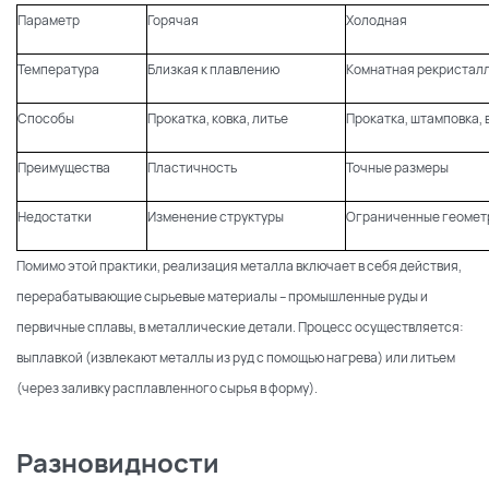
Параметр
Горячая
Холодная
Температура
Близкая к плавлению
Комнатная рекристал
Способы
Прокатка, ковка, литье
Прокатка, штамповка,
Преимущества
Пластичность
Точные размеры
Недостатки
Изменение структуры
Ограниченные геомет
Помимо этой практики, реализация металла включает в себя действия,
перерабатывающие сырьевые материалы – промышленные руды и
первичные сплавы, в металлические детали. Процесс осуществляется:
выплавкой (извлекают металлы из руд с помощью нагрева) или литьем
(через заливку расплавленного сырья в форму).
Разновидности