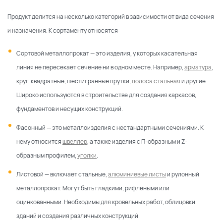
Продукт делится на несколько категорий в зависимости от вида сечения
и назначения. К сортаменту относятся:
Сортовой металлопрокат
— это изделия, у которых касательная
линия не пересекает сечение ни в одном месте. Например,
арматура
,
круг, квадратные, шестигранные прутки,
полоса стальная
и другие.
Широко используются в строительстве для создания каркасов,
фундаментов и несущих конструкций.
Фасонный
— это металлоизделия с нестандартными сечениями. К
нему относится
швеллер
, а также изделия с П-образным и Z-
образным профилем,
уголки
.
Листовой
— включает стальные,
алюминиевые листы
и рулонный
металлопрокат. Могут быть гладкими, рифлеными или
оцинкованными. Необходимы для кровельных работ, облицовки
зданий и создания различных конструкций.