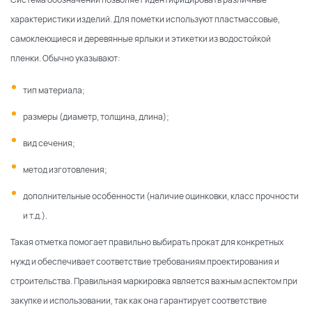
характеристики изделий. Для пометки используют пластмассовые,
По каталогу
По сайту
самоклеющиеся и деревянные ярлыки и этикетки из водостойкой
пленки. Обычно указывают:
тип материала;
размеры (диаметр, толщина, длина);
вид сечения;
метод изготовления;
дополнительные особенности (наличие оцинковки, класс прочности
и т.д.).
Такая отметка помогает правильно выбирать прокат для конкретных
нужд и обеспечивает соответствие требованиям проектирования и
строительства. Правильная маркировка является важным аспектом при
закупке и использовании, так как она гарантирует соответствие