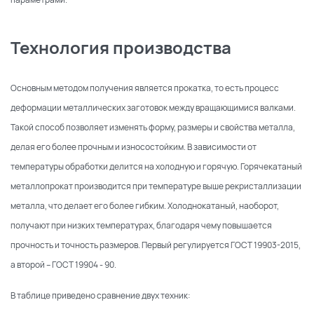
Технология производства
Основным методом получения является прокатка, то есть процесс
деформации металлических заготовок между вращающимися валками.
Такой способ позволяет изменять форму, размеры и свойства металла,
делая его более прочным и износостойким. В зависимости от
температуры обработки делится на холодную и горячую. Горячекатаный
металлопрокат производится при температуре выше рекристаллизации
металла, что делает его более гибким. Холоднокатаный, наоборот,
получают при низких температурах, благодаря чему повышается
прочность и точность размеров. Первый регулируется ГОСТ 19903-2015,
а второй – ГОСТ 19904 - 90.
В таблице приведено сравнение двух техник: