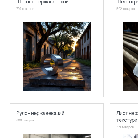
Штрипс нержавеющий
Шестигр
797 товаров
592 товаров
Рулон нержавеющий
Лист не
текстур
408 товаров
371 товаров