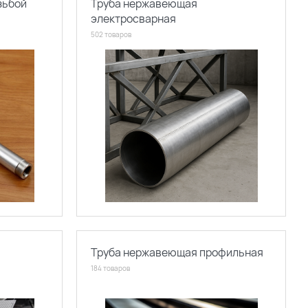
зьбой
Труба нержавеющая
электросварная
502 товаров
Труба нержавеющая профильная
184 товаров