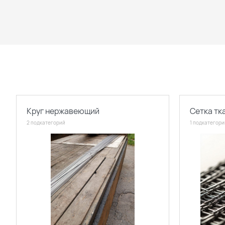
Круг нержавеющий
Сетка т
2 подкатегорий
1 подкатегори