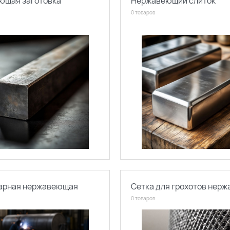
ющая заготовка
Нержавеющий слиток
0 товаров
варная нержавеющая
Сетка для грохотов нер
0 товаров