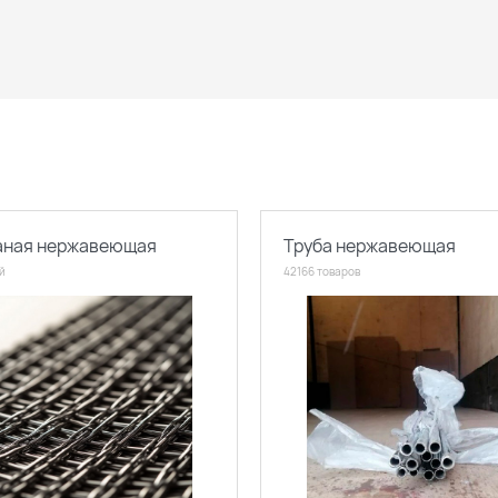
каная нержавеющая
Труба нержавеющая
й
42166 товаров